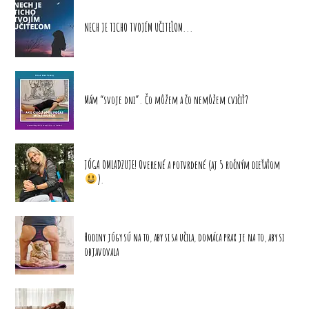
NECH JE TICHO TVOJÍM UČITEĽOM...
Mám “svoje dni”. Čo môžem a čo nemôžem cvičiť?
JÓGA OMLADZUJE! Overené a potvrdené (aj 5 ročným dieťaťom
).
Hodiny jógy sú na to, aby si sa učila, domáca prax je na to, aby si
objavovala