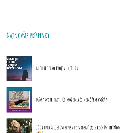
Najnovšie príspevky
NECH JE TICHO TVOJÍM UČITEĽOM...
Mám “svoje dni”. Čo môžem a čo nemôžem cvičiť?
JÓGA OMLADZUJE! Overené a potvrdené (aj 5 ročným dieťaťom