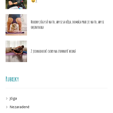
).
Hodiny jógy sú na to, aby si sa učila, domáca prax je na to, aby si
objavovala
2 jednoduché cviky na ztuhnuté bedrá
Rubriky
Jóga
Nezaradené