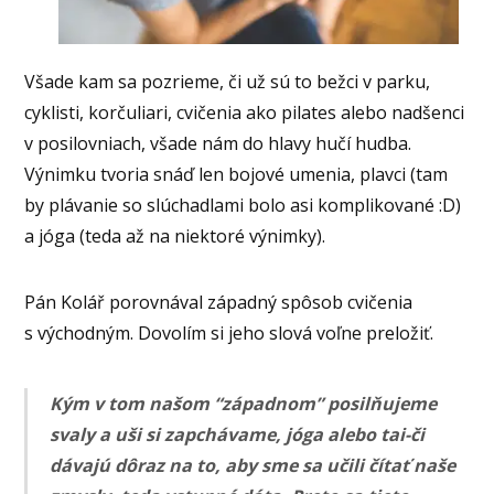
Všade kam sa pozrieme, či už sú to bežci v parku,
cyklisti, korčuliari, cvičenia ako pilates alebo nadšenci
v posilovniach, všade nám do hlavy hučí hudba.
Výnimku tvoria snáď len bojové umenia, plavci (tam
by plávanie so slúchadlami bolo asi komplikované :D)
a jóga (teda až na niektoré výnimky).
Pán Kolář porovnával západný spôsob cvičenia
s východným. Dovolím si jeho slová voľne preložiť.
Kým v tom našom “západnom” posilňujeme
svaly a uši si zapchávame, jóga alebo tai-či
dávajú dôraz na to, aby sme sa učili čítať naše