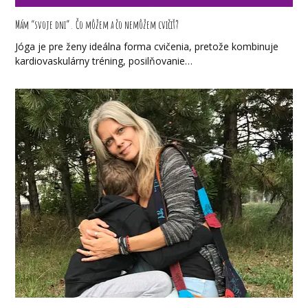
Mám “svoje dni”. Čo môžem a čo nemôžem cvičiť?
Jóga je pre ženy ideálna forma cvičenia, pretože kombinuje
kardiovaskulárny tréning, posilňovanie…