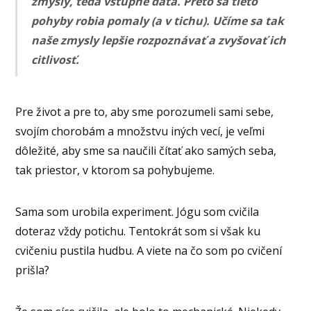
zmysly, teda vstupné dáta. Preto sa tieto
pohyby robia pomaly (a v tichu). Učíme sa tak
naše zmysly lepšie rozpoznávať a zvyšovať ich
citlivosť.
Pre život a pre to, aby sme porozumeli sami sebe,
svojím chorobám a množstvu iných vecí, je veľmi
dôležité, aby sme sa naučili čítať ako samých seba,
tak priestor, v ktorom sa pohybujeme.
Sama som urobila experiment. Jógu som cvičila
doteraz vždy potichu. Tentokrát som si však ku
cvičeniu pustila hudbu. A viete na čo som po cvičení
prišla?