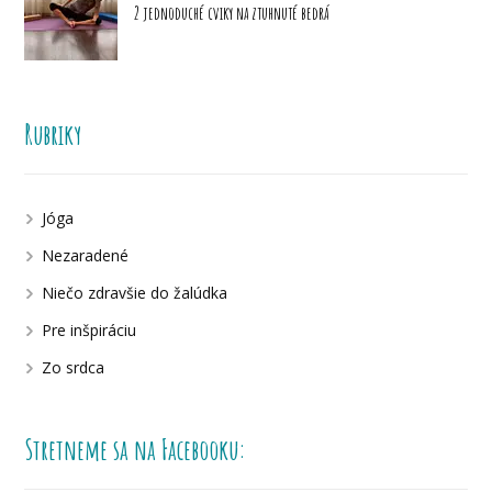
2 jednoduché cviky na ztuhnuté bedrá
Rubriky
Jóga
Nezaradené
Niečo zdravšie do žalúdka
Pre inšpiráciu
Zo srdca
Stretneme sa na Facebooku: