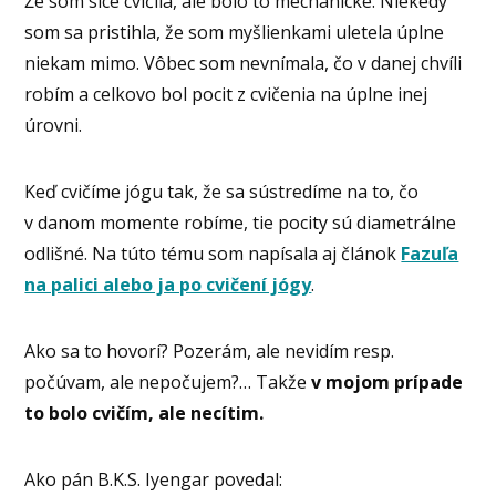
Že som síce cvičila, ale bolo to mechanické. Niekedy
som sa pristihla, že som myšlienkami uletela úplne
niekam mimo. Vôbec som nevnímala, čo v danej chvíli
robím a celkovo bol pocit z cvičenia na úplne inej
úrovni.
Keď cvičíme jógu tak, že sa sústredíme na to, čo
v danom momente robíme, tie pocity sú diametrálne
odlišné. Na túto tému som napísala aj článok
Fazuľa
na palici alebo ja po cvičení jógy
.
Ako sa to hovorí? Pozerám, ale nevidím resp.
počúvam, ale nepočujem?… Takže
v mojom prípade
to bolo cvičím, ale necítim.
Ako pán B.K.S. Iyengar povedal: