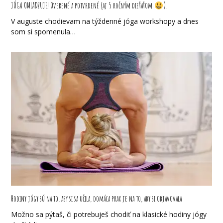
JÓGA OMLADZUJE! Overené a potvrdené (aj 5 ročným dieťaťom
).
V auguste chodievam na týždenné jóga workshopy a dnes
som si spomenula…
Hodiny jógy sú na to, aby si sa učila, domáca prax je na to, aby si objavovala
Možno sa pýtaš, či potrebuješ chodiť na klasické hodiny jógy