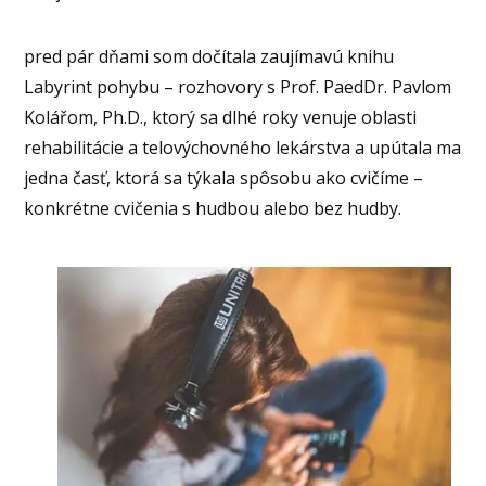
pred pár dňami som dočítala zaujímavú knihu
Labyrint pohybu – rozhovory s Prof. PaedDr. Pavlom
Kolářom, Ph.D., ktorý sa dlhé roky venuje oblasti
rehabilitácie a telovýchovného lekárstva a upútala ma
jedna časť, ktorá sa týkala spôsobu ako cvičíme –
konkrétne cvičenia s hudbou alebo bez hudby.