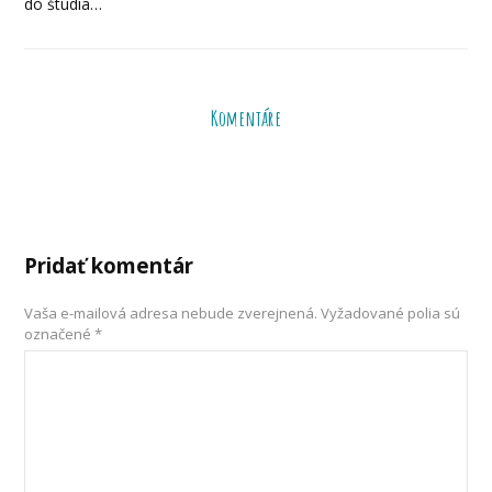
do štúdia…
Komentáre
Pridať komentár
Vaša e-mailová adresa nebude zverejnená.
Vyžadované polia sú
označené
*