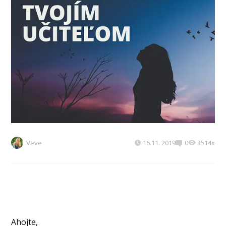
Veve
16.11. 2019
0
3514x
Ahojte,