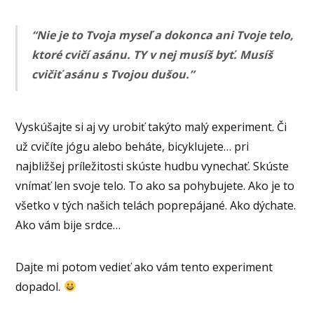
“Nie je to Tvoja myseľ a dokonca ani Tvoje telo,
ktoré cvičí asánu. TY v nej musíš byť. Musíš
cvičiť asánu s Tvojou dušou.”
Vyskúšajte si aj vy urobiť takýto malý experiment. Či
už cvičíte jógu alebo beháte, bicyklujete… pri
najbližšej príležitosti skúste hudbu vynechať. Skúste
vnímať len svoje telo. To ako sa pohybujete. Ako je to
všetko v tých našich telách poprepájané. Ako dýchate.
Ako vám bije srdce…
Dajte mi potom vedieť ako vám tento experiment
dopadol.