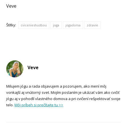
Veve
Štítky:
cvicenieshudbou
joga
jogadoma
zdravie
Veve
Milujem jógu a rada objavujem a pozorujem, ako mení môj
vonkajší aj vnútorný svet. Mojím poslaním je ukázať vám ako cvičiť
jógu aj v pohodlí vlastného domova a pri cvičení rešpektovať svoje
telo.
Môj príbeh si prečítajte tu >>