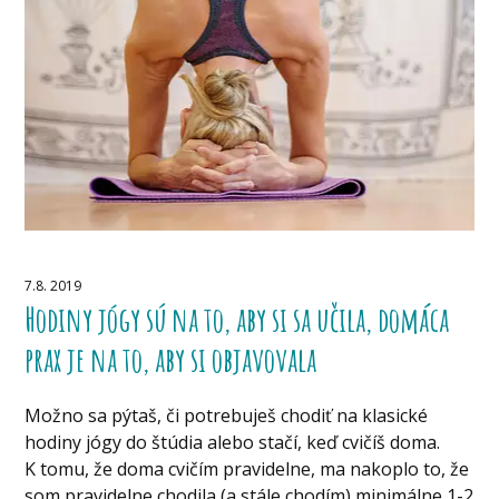
7.8. 2019
Hodiny jógy sú na to, aby si sa učila, domáca
prax je na to, aby si objavovala
Možno sa pýtaš, či potrebuješ chodiť na klasické
hodiny jógy do štúdia alebo stačí, keď cvičíš doma.
K tomu, že doma cvičím pravidelne, ma nakoplo to, že
som pravidelne chodila (a stále chodím) minimálne 1-2