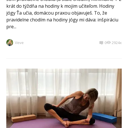
krát do týždňa na hodiny k mojim učiteľom. Hodiny
jógy Ťa učia, domácou praxou objavuješ. To, že
pravidelne chodím na hodiny jógy mi dáva: inšpiráciu
pre...
Veve
0
2924x