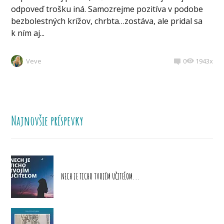
odpoveď trošku iná. Samozrejme pozitíva v podobe
bezbolestných krížov, chrbta…zostáva, ale pridal sa
k ním aj...
Veve
0
1943x
Najnovšie príspevky
NECH JE TICHO TVOJÍM UČITEĽOM...