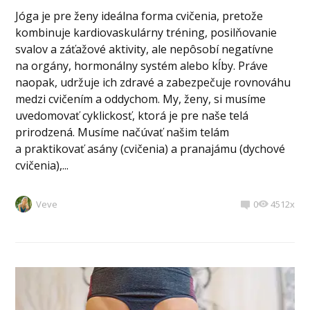
Jóga je pre ženy ideálna forma cvičenia, pretože
kombinuje kardiovaskulárny tréning, posilňovanie
svalov a záťažové aktivity, ale nepôsobí negatívne
na orgány, hormonálny systém alebo kĺby. Práve
naopak, udržuje ich zdravé a zabezpečuje rovnováhu
medzi cvičením a oddychom. My, ženy, si musíme
uvedomovať cyklickosť, ktorá je pre naše telá
prirodzená. Musíme načúvať našim telám
a praktikovať asány (cvičenia) a pranajámu (dychové
cvičenia),...
Veve
0
4512x