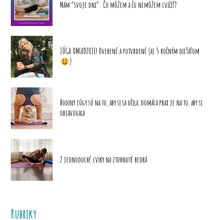
Mám “svoje dni”. Čo môžem a čo nemôžem cvičiť?
JÓGA OMLADZUJE! Overené a potvrdené (aj 5 ročným dieťaťom
).
Hodiny jógy sú na to, aby si sa učila, domáca prax je na to, aby si
objavovala
2 jednoduché cviky na ztuhnuté bedrá
Rubriky