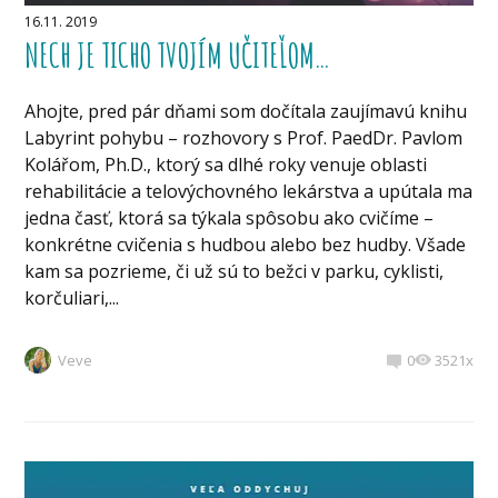
16.11. 2019
NECH JE TICHO TVOJÍM UČITEĽOM…
Ahojte, pred pár dňami som dočítala zaujímavú knihu
Labyrint pohybu – rozhovory s Prof. PaedDr. Pavlom
Kolářom, Ph.D., ktorý sa dlhé roky venuje oblasti
rehabilitácie a telovýchovného lekárstva a upútala ma
jedna časť, ktorá sa týkala spôsobu ako cvičíme –
konkrétne cvičenia s hudbou alebo bez hudby. Všade
kam sa pozrieme, či už sú to bežci v parku, cyklisti,
korčuliari,...
Veve
0
3521x