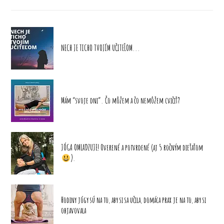
NECH JE TICHO TVOJÍM UČITEĽOM...
Mám “svoje dni”. Čo môžem a čo nemôžem cvičiť?
JÓGA OMLADZUJE! Overené a potvrdené (aj 5 ročným dieťaťom
).
Hodiny jógy sú na to, aby si sa učila, domáca prax je na to, aby si
objavovala