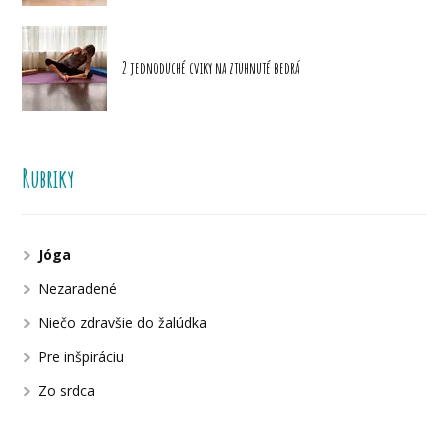
2 jednoduché cviky na ztuhnuté bedrá
Rubriky
Jóga
Nezaradené
Niečo zdravšie do žalúdka
Pre inšpiráciu
Zo srdca