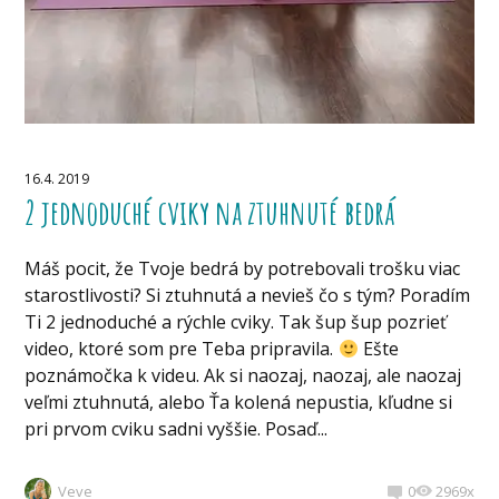
16.4. 2019
2 jednoduché cviky na ztuhnuté bedrá
Máš pocit, že Tvoje bedrá by potrebovali trošku viac
starostlivosti? Si ztuhnutá a nevieš čo s tým? Poradím
Ti 2 jednoduché a rýchle cviky. Tak šup šup pozrieť
video, ktoré som pre Teba pripravila.
Ešte
poznámočka k videu. Ak si naozaj, naozaj, ale naozaj
veľmi ztuhnutá, alebo Ťa kolená nepustia, kľudne si
pri prvom cviku sadni vyššie. Posaď...
Veve
0
2969x