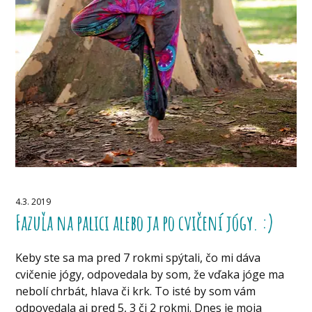
4.3. 2019
Fazuľa na palici alebo ja po cvičení jógy. :)
Keby ste sa ma pred 7 rokmi spýtali, čo mi dáva
cvičenie jógy, odpovedala by som, že vďaka jóge ma
nebolí chrbát, hlava či krk. To isté by som vám
odpovedala aj pred 5, 3 či 2 rokmi. Dnes je moja