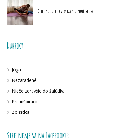
2 jednoduché cviky na ztuhnuté bedrá
Rubriky
Jóga
Nezaradené
Niečo zdravšie do žalúdka
Pre inšpiráciu
Zo srdca
Stretneme sa na Facebooku: