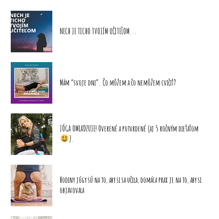
NECH JE TICHO TVOJÍM UČITEĽOM...
Mám “svoje dni”. Čo môžem a čo nemôžem cvičiť?
JÓGA OMLADZUJE! Overené a potvrdené (aj 5 ročným dieťaťom
).
Hodiny jógy sú na to, aby si sa učila, domáca prax je na to, aby si
objavovala