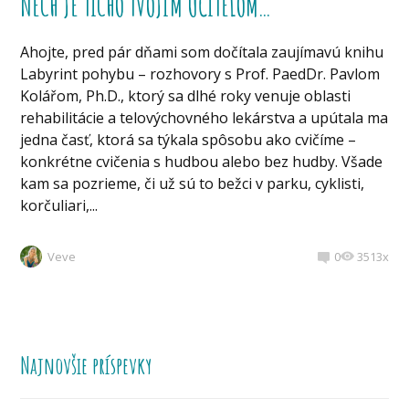
NECH JE TICHO TVOJÍM UČITEĽOM…
Ahojte, pred pár dňami som dočítala zaujímavú knihu
Labyrint pohybu – rozhovory s Prof. PaedDr. Pavlom
Kolářom, Ph.D., ktorý sa dlhé roky venuje oblasti
rehabilitácie a telovýchovného lekárstva a upútala ma
jedna časť, ktorá sa týkala spôsobu ako cvičíme –
konkrétne cvičenia s hudbou alebo bez hudby. Všade
kam sa pozrieme, či už sú to bežci v parku, cyklisti,
korčuliari,...
Veve
0
3513x
Najnovšie príspevky