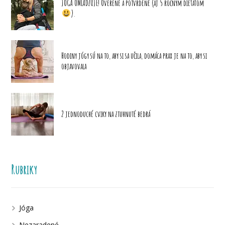
JÓGA OMLADZUJE! Overené a potvrdené (aj 5 ročným dieťaťom
).
Hodiny jógy sú na to, aby si sa učila, domáca prax je na to, aby si
objavovala
2 jednoduché cviky na ztuhnuté bedrá
Rubriky
Jóga
Nezaradené