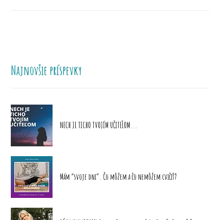
Najnovšie príspevky
NECH JE TICHO TVOJÍM UČITEĽOM...
Mám “svoje dni”. Čo môžem a čo nemôžem cvičiť?