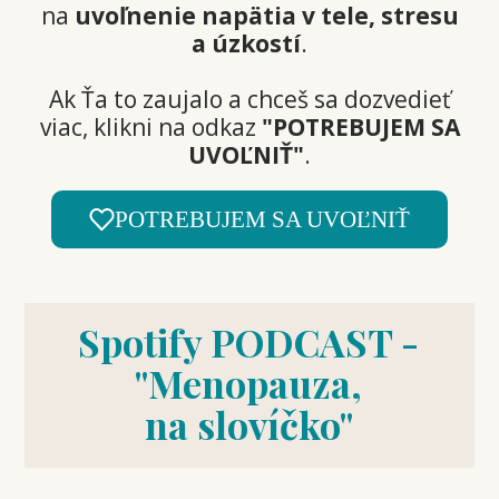
na
uvoľnenie napätia v tele, stresu
a úzkostí
.
Ak Ťa to zaujalo a chceš sa dozvedieť
viac, klikni na odkaz
"POTREBUJEM SA
UVOĽNIŤ"
.
POTREBUJEM SA UVOĽNIŤ
Spotify PODCAST -
"Menopauza,
na slovíčko"