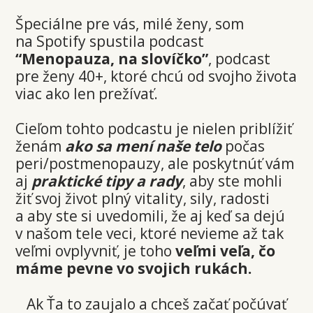
Špeciálne pre vás, milé ženy, som
na Spotify spustila podcast
“Menopauza, na slovíčko”
, podcast
pre ženy 40+, ktoré chcú od svojho života
viac ako len prežívať.
Cieľom tohto podcastu je nielen priblížiť
ženám
ako sa mení naše telo
počas
peri/postmenopauzy, ale poskytnúť vám
aj
praktické tipy a rady
, aby ste mohli
žiť svoj život plný vitality, sily, radosti
a aby ste si uvedomili, že aj keď sa dejú
v našom tele veci, ktoré nevieme až tak
veľmi ovplyvniť, je toho
veľmi veľa, čo
máme pevne vo svojich rukách.
Ak Ťa to zaujalo a chceš začať počúvať