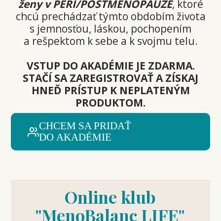
ženy v PERI/POSTMENOPAUZE
, ktoré
chcú prechádzať týmto obdobím života
s jemnosťou, láskou, pochopením
a rešpektom k sebe a k svojmu telu.
VSTUP DO AKADÉMIE JE ZDARMA.
STAČÍ SA ZAREGISTROVAŤ A ZÍSKAJ
HNEĎ PRÍSTUP K NEPLATENÝM
PRODUKTOM.
CHCEM SA PRIDAŤ
DO AKADÉMIE
Online klub
"MenoBalanc LIFE"