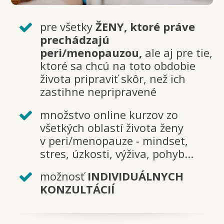
pre všetky
ŽENY, ktoré práve
prechádzajú
peri/menopauzou,
ale aj pre tie,
ktoré sa chcú na toto obdobie
života pripraviť skôr, než ich
zastihne nepripravené
množstvo online kurzov zo
všetkých oblastí života ženy
v peri/menopauze - mindset,
stres, úzkosti, výživa, pohyb...
možnosť
INDIVIDUÁLNYCH
KONZULTÁCIÍ