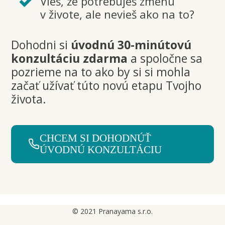
Vieš, že potrebuješ zmenu
v živote, ale nevieš ako na to?
Dohodni si
úvodnú 30-minútovú
konzultáciu zdarma
a spoločne sa
pozrieme na to ako by si si mohla
začať užívať túto novú etapu Tvojho
života.
CHCEM SI DOHODNÚŤ
ÚVODNÚ KONZULTÁCIU
© 2021 Pranayama s.r.o.