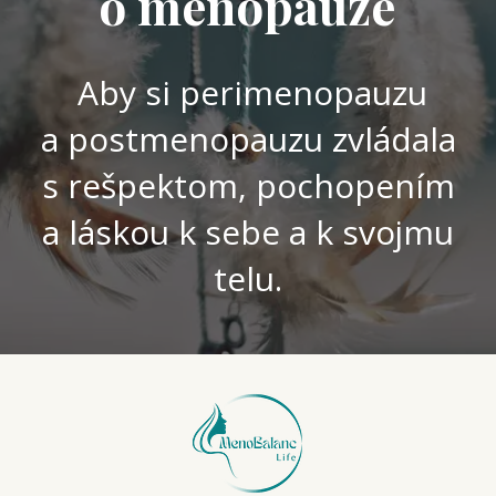
o menopauze
Aby si perimenopauzu
a postmenopauzu zvládala
s rešpektom, pochopením
a láskou k sebe a k svojmu
telu.