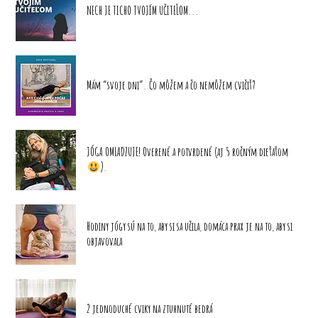
NECH JE TICHO TVOJÍM UČITEĽOM...
Mám “svoje dni”. Čo môžem a čo nemôžem cvičiť?
JÓGA OMLADZUJE! Overené a potvrdené (aj 5 ročným dieťaťom
).
Hodiny jógy sú na to, aby si sa učila, domáca prax je na to, aby si
objavovala
2 jednoduché cviky na ztuhnuté bedrá