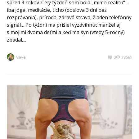
spred 3 rokov. Celý týždeň som bola „mimo realitu“ –
iba jóga, meditácie, ticho (doslova 3 dni bez
rozprávania), príroda, zdravá strava, žiaden telefónny
signál… Po týždni ma prišiel vyzdvihnúť manžel aj
s mojimi dvoma deťmi a keď ma syn (vtedy 5-ročný)
zbadal,...
Veve
0
3866x