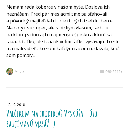
Nemám rada koberce v našom byte. Doslova ich
neznášam. Pred pár mesiacmi sme sa sťahovali
a pôvodný majiteľ dal do niektorých izieb koberce.
Na dotyk sú super, ale s nízkym vlasom, farbou
na ktorej vidno aj tú najmenšiu špinku a ktoré sa
taaaak ťažko, ale taaaak veľmi ťažko vysávajú. To ste
ma mali vidieť ako som každým razom nadávala, keď
som pomaly...
Veve
0
2515x
12.10. 2018
Valčekom na chodidlá? Vyskúšaj túto
zaujímavú masáž :)