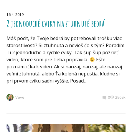
16.4. 2019
2 jednoduché cviky na ztuhnuté bedrá
Máš pocit, že Tvoje bedrá by potrebovali trošku viac
starostlivosti? Si ztuhnutá a nevieš čo s tým? Poradím
Ti 2 jednoduché a rýchle cviky. Tak šup šup pozrieť
video, ktoré som pre Teba pripravila.
Ešte
poznámočka k videu. Ak si naozaj, naozaj, ale naozaj
veľmi ztuhnutá, alebo Ťa kolená nepustia, kľudne si
pri prvom cviku sadni vyššie. Posaď...
Veve
0
2969x