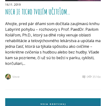
16.11. 2019
NECH JE TICHO TVOJÍM UČITEĽOM…
Ahojte, pred pár dňami som dočítala zaujímavú knihu
Labyrint pohybu – rozhovory s Prof. PaedDr. Pavlom
Kolářom, Ph.D., ktorý sa dlhé roky venuje oblasti
rehabilitácie a telovýchovného lekárstva a upútala ma
jedna časť, ktorá sa týkala spôsobu ako cvičíme –
konkrétne cvičenia s hudbou alebo bez hudby. Všade
kam sa pozrieme, či už sú to bežci v parku, cyklisti,
korčuliari,...
Veve
0
3516x