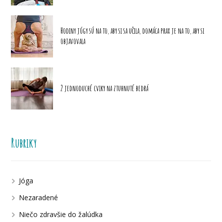
Hodiny jógy sú na to, aby si sa učila, domáca prax je na to, aby si
objavovala
2 jednoduché cviky na ztuhnuté bedrá
Rubriky
Jóga
Nezaradené
Niečo zdravšie do žalúdka