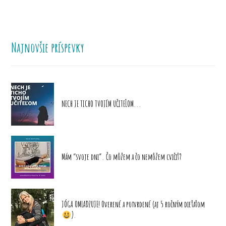
Najnovšie príspevky
NECH JE TICHO TVOJÍM UČITEĽOM...
Mám “svoje dni”. Čo môžem a čo nemôžem cvičiť?
JÓGA OMLADZUJE! Overené a potvrdené (aj 5 ročným dieťaťom
).