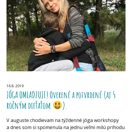
16.8. 2019
JÓGA OMLADZUJE! Overené a potvrdené (aj 5
ročným dieťaťom
).
V auguste chodievam na týždenné jóga workshopy
a dnes som si spomenula na jednu veľmi milú príhodu