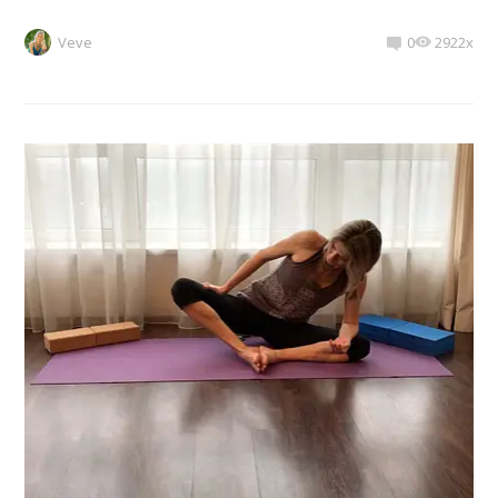
Veve
0
2922x