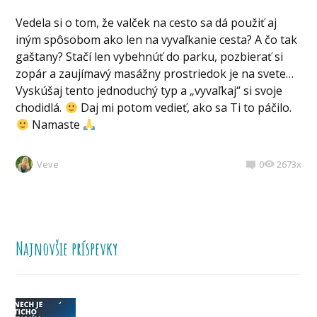
Vedela si o tom, že valček na cesto sa dá použiť aj
iným spôsobom ako len na vyvaľkanie cesta? A čo tak
gaštany? Stačí len vybehnúť do parku, pozbierať si
zopár a zaujímavý masážny prostriedok je na svete…
Vyskúšaj tento jednoduchý typ a „vyvaľkaj“ si svoje
chodidlá.
Daj mi potom vedieť, ako sa Ti to páčilo.
Namaste
Veve
0
2673x
Najnovšie príspevky