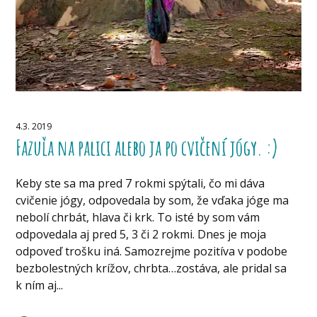
4.3. 2019
Fazuľa na palici alebo ja po cvičení jógy. :)
Keby ste sa ma pred 7 rokmi spýtali, čo mi dáva
cvičenie jógy, odpovedala by som, že vďaka jóge ma
nebolí chrbát, hlava či krk. To isté by som vám
odpovedala aj pred 5, 3 či 2 rokmi. Dnes je moja
odpoveď trošku iná. Samozrejme pozitíva v podobe
bezbolestných krížov, chrbta…zostáva, ale pridal sa
k ním aj...