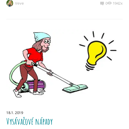
Veve
0
1942x
18.1. 2019
Vysávačové nápady