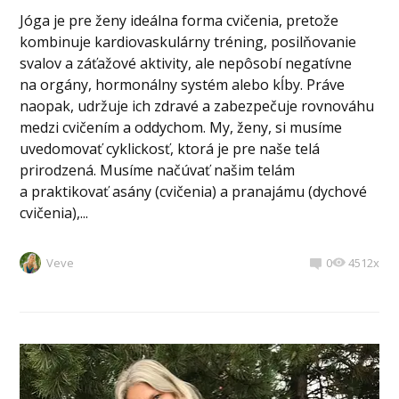
Jóga je pre ženy ideálna forma cvičenia, pretože
kombinuje kardiovaskulárny tréning, posilňovanie
svalov a záťažové aktivity, ale nepôsobí negatívne
na orgány, hormonálny systém alebo kĺby. Práve
naopak, udržuje ich zdravé a zabezpečuje rovnováhu
medzi cvičením a oddychom. My, ženy, si musíme
uvedomovať cyklickosť, ktorá je pre naše telá
prirodzená. Musíme načúvať našim telám
a praktikovať asány (cvičenia) a pranajámu (dychové
cvičenia),...
Veve
0
4512x