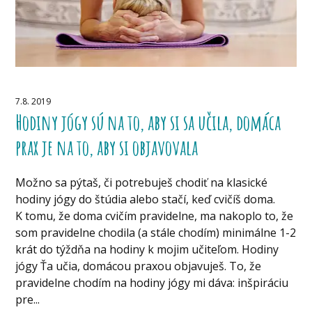
7.8. 2019
Hodiny jógy sú na to, aby si sa učila, domáca
prax je na to, aby si objavovala
Možno sa pýtaš, či potrebuješ chodiť na klasické
hodiny jógy do štúdia alebo stačí, keď cvičíš doma.
K tomu, že doma cvičím pravidelne, ma nakoplo to, že
som pravidelne chodila (a stále chodím) minimálne 1-2
krát do týždňa na hodiny k mojim učiteľom. Hodiny
jógy Ťa učia, domácou praxou objavuješ. To, že
pravidelne chodím na hodiny jógy mi dáva: inšpiráciu
pre...