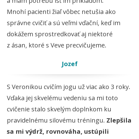
a mám potrebu ísť im príkladom.
Mnohí pacienti žiaľ vôbec netušia ako
správne cvičiť a sú veľmi vďační, keď im
dokážem sprostredkovať aj niektoré
z ásan, ktoré s Veve precvičujeme.
Jozef
S Veronikou cvičím jogu už viac ako 3 roky.
Vďaka jej skvelému vedeniu sa mi toto
cvičenie stalo skvelým doplnkom ku
pravidelnému silovému tréningu.
Zlepšila
sa mi výdrž, rovnováha, ustúpili