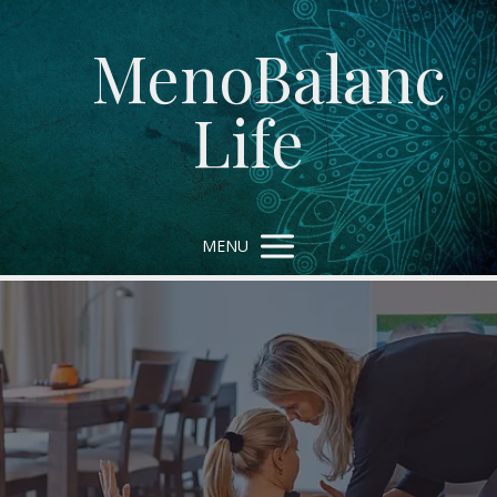
MenoBalanc
Life
MENU