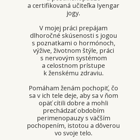
a certifikovaná učiteľka Iyengar
jogy.
V mojej práci prepájam
dlhoročné skúsenosti s jogou
s poznatkami o hormónoch,
výžive, životnom štýle, práci
s nervovým systémom
a celostnom prístupe
k ženskému zdraviu.
Pomáham ženám pochopiť, čo
sa v ich tele deje, aby sa v ňom
opäť cítili dobre a mohli
prechádzať obdobím
perimenopauzy s väčším
pochopením, istotou a dôverou
vo svoje telo.