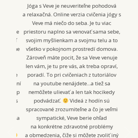
Jóga s Veve je neuveriteľne pohodová
a relaxačná. Online verzia cvičenia jógy s
Veve má niečo do seba. Je tu viac
priestoru naplno sa venovať sama sebe,
svojim myšlienkam a svojmu telu a to
všetko v pokojnom prostredí domova.
Zároveň máte pocit, že sa Veve venuje
len vám, je tu pre vás, ak treba opraví,
poradí. To pri cvičeniach z tutoriálov
na youtube nenájdete...a tiež sa
nemôžete ulievať a len tak hocikedy
podvádzať.
Videá z hodín sú
spracované zrozumiteľne a čo je veľmi
sympatické, Veve berie ohľad
na konkrétne zdravotné problémy
a obmedzenia, čiže si môžete zvoliť iný