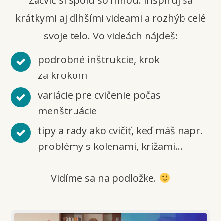
Zacvič si spolu so mnou. Inšpiruj sa
krátkymi aj dlhšími videami a rozhýb celé
svoje telo. Vo videách nájdeš:
podrobné inštrukcie, krok
za krokom
variácie pre cvičenie počas
menštruácie
tipy a rady ako cvičiť, keď máš napr.
problémy s kolenami, krížami...
Vidíme sa na podložke.