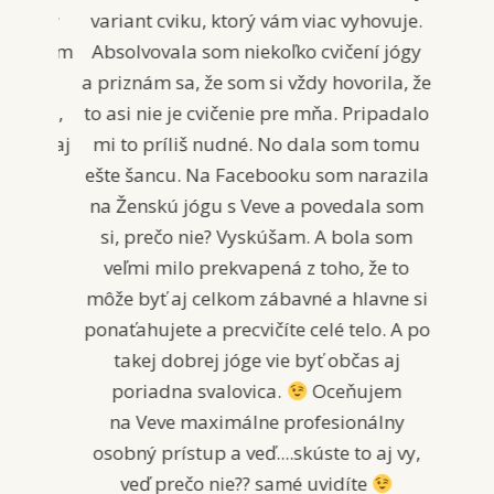
variant cviku, ktorý vám viac vyhovuje.
Absolvovala som niekoľko cvičení jógy
a priznám sa, že som si vždy hovorila, že
to asi nie je cvičenie pre mňa. Pripadalo
mi to príliš nudné. No dala som tomu
ešte šancu. Na Facebooku som narazila
na Ženskú jógu s Veve a povedala som
si, prečo nie? Vyskúšam. A bola som
veľmi milo prekvapená z toho, že to
môže byť aj celkom zábavné a hlavne si
ponaťahujete a precvičíte celé telo. A po
takej dobrej jóge vie byť občas aj
poriadna svalovica.
Oceňujem
na Veve maximálne profesionálny
osobný prístup a veď....skúste to aj vy,
veď prečo nie?? samé uvidíte