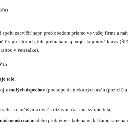
áľa)
si spolu zacvičiť napr. pred obedom priamo vo vašej firme a mát
vičiť v priestoroch, kde prebiehajú aj moje skupinové kurz
itou v Petržalke).
ŽU:
je telo
,
 aj z malých úspechov
(pochopenie niektorých asán (pozícií) a 
rých sa naučíš pracovať s rôznymi časťami svojho tela,
máš menštruáciu
alebo problémy s kolenami, krížami, ramenam