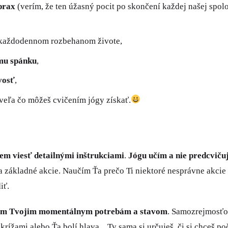
prax
(verím, že ten úžasný pocit po skončení každej našej spo
každodennom rozbehanom živote,
emu spánku
,
vosť
,
a veľa čo môžeš cvičením jógy získať.
em viesť detailnými inštrukciami
.
Jógu učím a nie predcvič
la základné akcie. Naučím Ťa prečo Ti niektoré nesprávne akci
iť.
em Tvojim momentálnym potrebám a stavom
. Samozrejmosťo
rížami alebo Ťa bolí hlava... Ty sama si určuješ, či si chceš 