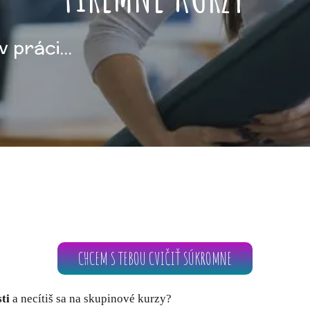
 práci...
CHCEM S TEBOU CVIČIŤ SÚKROMNE
ti
a necítiš sa na skupinové kurzy?