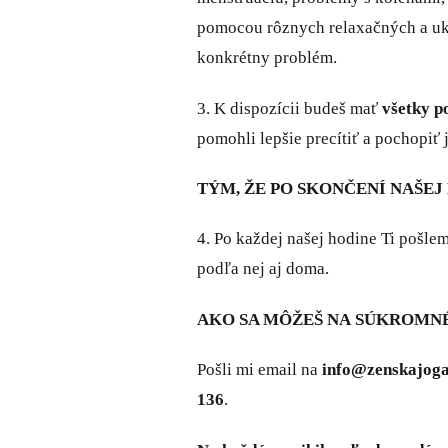
pomocou rôznych relaxačných a ukľu
konkrétny problém.
3. K dispozícii budeš mať
všetky p
pomohli lepšie precítiť a pochopiť 
TÝM, ŽE PO SKONČENÍ NAŠEJ
4. Po každej našej hodine Ti pošle
podľa nej aj doma.
AKO SA MÔŽEŠ NA SÚKROMNÉ
Pošli mi email na
info@zenskajoga
136
.