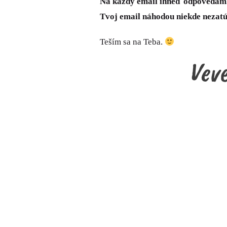
Na každý email ihneď odpovedám. A
Tvoj email náhodou niekde nezatú
Teším sa na Teba.
Vev