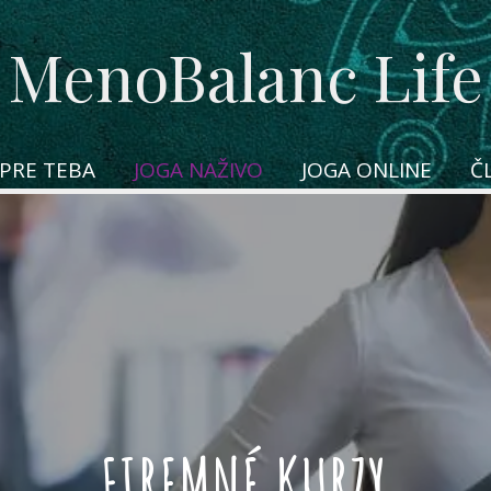
MenoBalanc Life
PRE TEBA
JOGA NAŽIVO
JOGA ONLINE
Č
FIREMNÉ KURZY