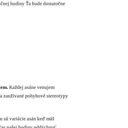
ločnej hodiny Ťa bude dostatočne
ujem.
Každej asáne venujem
e a zaužívané pohybové stereotypy
u sú variácie asán keď máš
počas našej hodiny oddýchnuť