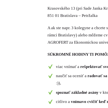
Krasovského 13 (pri Sade Janka Kr
851 01 Bratislava – Petržalka
A ak ste napr. 3 kolegyne a chcete 
rámci Bratislavy) alebo môžeme c
AGROFERT za Ekonomickou univerz
SÚKROMNÉ HODINY TI POMÔ
viac vnímať a
rešpektovať svo
naučiť sa oceniť a
radovať sa
:)),
spoznať základné asány
v kto
citlivo a
vnímavo cvičiť keď 