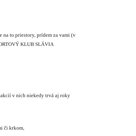
e na to priestory, prídem za vami (v
y (ŠPORTOVÝ KLUB SLÁVIA
akcií v nich niekedy trvá aj roky
i či krkom,