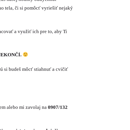
 tela, či si pomôcť vyriešiť nejaký
racovať a využiť ich pre to, aby Ti
NEKONČÍ.
rú si budeš môcť stiahnuť a cvičiť
jem alebo mi zavolaj na
0907/132