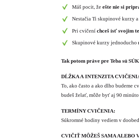
Máš pocit, že
ešte nie si prip
Nestačia Ti skupinové kurzy 
Pri cvičení
chceš ísť svojim 
Skupinové kurzy jednoducho
Tak potom práve pre Teba sú S
DĹŽKA A INTENZITA CVIČENI
To, ako často a ako dlho budeme cvi
budeš želať, môže byť aj 90 minútov
TERMÍNY CVIČENIA:
Súkromné hodiny vediem v doobed
CVIČIŤ MÔŽEŠ SAMA ALEBO 