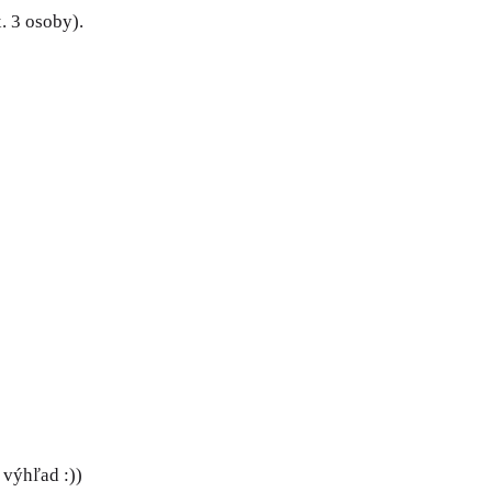
. 3 osoby).
 výhľad :))