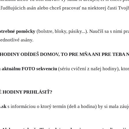
dňujúcich asán alebo chceš pracovať na niektorej časti Tvojho
otrebné pomôcky
(bolstre, bloky, pásiky...). Naučíš sa s nimi p
jednotlivé asány.
 HODINY ODÍDEŠ DOMOV, TO PRE MŇA ANI PRE TEBA 
m
aktuálnu FOTO sekvenciu
(sériu cvičení z našej hodiny), kto
 HODINY PRIHLÁSIŤ?
.sk
s informáciou o ktorý termín (deň a hodina) by si mala záu