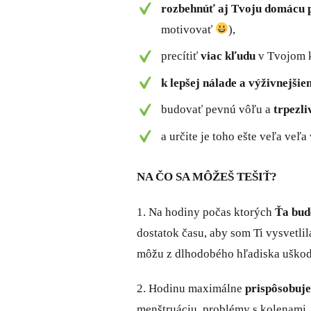
rozbehnúť aj Tvoju domácu 
motivovať
),
precítiť
viac kľudu
v Tvojom 
k lepšej nálade a výživnejši
budovať pevnú vôľu a
trpezli
a určite je toho ešte veľa veľ
NA ČO SA MÔŽEŠ TEŠIŤ?
1. Na hodiny počas ktorých
Ťa bud
dostatok času, aby som Ti vysvetli
môžu z dlhodobého hľadiska uškod
2. Hodinu maximálne
prispôsobuj
menštruáciu, problémy s kolenami, k