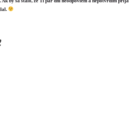
k by sa stalo, že Ti pár dní neodpoviem a nepotvrdím prijatie
lal.
e