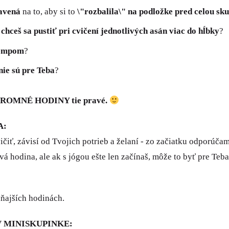
ravená
na to, aby si to
\"rozbalila\" na podložke pred celou sk
a
chceš sa pustiť pri cvičení jednotlivých asán viac do hĺbky
?
tempom
?
nie sú pre Teba
?
ÚKROMNÉ HODINY tie pravé.
A:
čiť, závisí od Tvojich potrieb a želaní - zo začiatku odporúča
á hodina, ale ak s jógou ešte len začínaš, môže to byť pre Teb
ňajších hodinách.
V MINISKUPINKE: