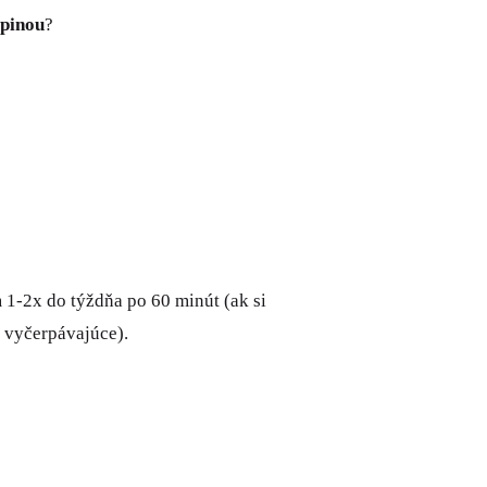
upinou
?
m 1-2x do týždňa po 60 minút (ak si
a vyčerpávajúce).