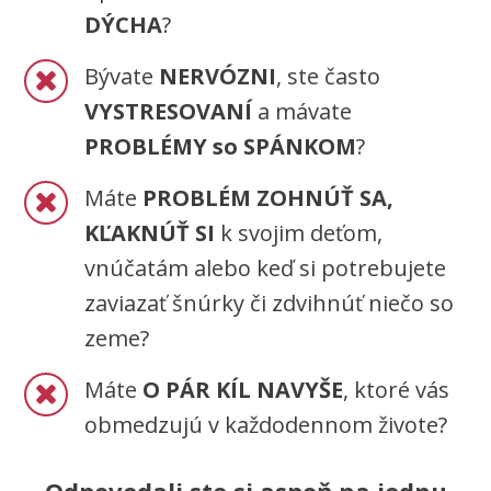
DÝCHA
?
Bývate
NERVÓZNI
, ste často
VYSTRESOVANÍ
a mávate
PROBLÉMY so SPÁNKOM
?
Máte
PROBLÉM ZOHNÚŤ SA,
KĽAKNÚŤ SI
k svojim deťom,
vnúčatám alebo keď si potrebujete
zaviazať šnúrky či zdvihnúť niečo so
zeme?
Máte
O PÁR KÍL NAVYŠE
, ktoré vás
obmedzujú v každodennom živote?
Odpovedali ste si aspoň na jednu