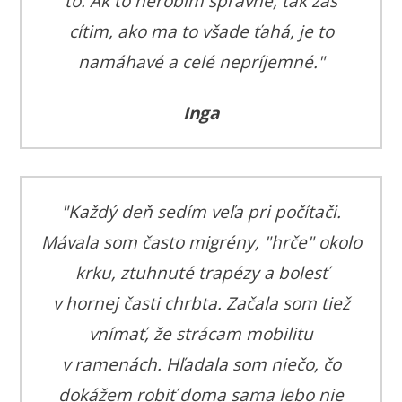
to. Ak to nerobím správne, tak zas
cítim, ako ma to všade ťahá, je to
namáhavé a celé nepríjemné."
Inga
"Každý deň sedím veľa pri počítači.
Mávala som často migrény, "hrče" okolo
krku, ztuhnuté trapézy a bolesť
v hornej časti chrbta. Začala som tiež
vnímať, že strácam mobilitu
v ramenách.
Hľadala som niečo, čo
dokážem robiť doma sama lebo nie