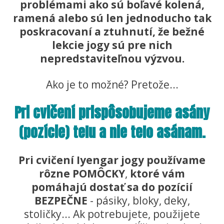
problémami ako sú boľavé kolená,
ramená alebo sú len jednoducho tak
poskracovaní a ztuhnutí, že bežné
lekcie jogy sú pre nich
nepredstaviteľnou výzvou.
Ako je to možné? Pretože...
Pri cvičení prispôsobujeme asány
(pozície) telu a nie telo asánam.
Pri cvičení Iyengar jogy používame
rôzne POMÔCKY
,
ktoré vám
pomáhajú dostať sa do pozícií
BEZPEČNE
- pásiky, bloky, deky,
stoličky... Ak potrebujete, použijete