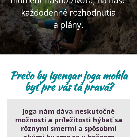
moment nášho života, na naše
každodenné rozhodnutia
a plány.
Prečo by Iyengar joga mohla
byť pre vás tá pravá?
Joga nám dáva neskutočné
možnosti a príležitosti hýbať sa
rôznymi smermi a spôsobmi
akými by sme sa v bežnom