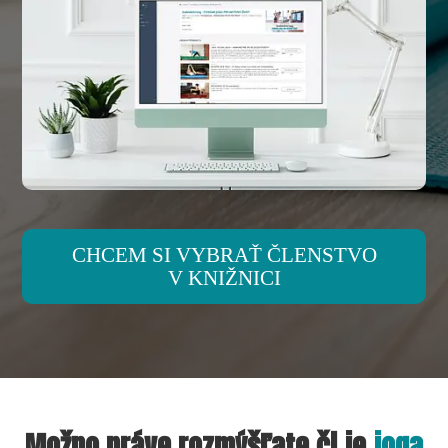
CHCEM SI VYBRAŤ ČLENSTVO
V KNIŽNICI
Možno práve rozmýšľate či je
joga