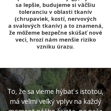
sa lepšie, budujeme si väčšiu
toleranciu v oblasti tkanív
(chrupaviek, kostí, nervových
a svalových tkanív) a to znamená,
že môžeme bezpečne skúšať nové
veci, hrozí nám menšie riziko
vzniku úrazu.
To, že sa vieme hýbať s istotou,
má veľmi veľký vplyv na každý