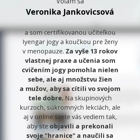
Volám sa
Veronika Jankovicsová
a som certifikovanou učiteľkou
Iyengar jogy a koučkou pre ženy
v menopauze.
Za vyše 13 rokov
vlastnej praxe a učenia som
cvičením jogy pomohla nielen
sebe, ale aj množstvu žien
a mužov, aby sa cítili vo svojom
tele dobre.
Na skupinových
kurzoch, súkromných lekciách, ale
aj v online svete vás vediem tak,
aby ste
objavili a prekonali
svoje "hranice" a naučili sa