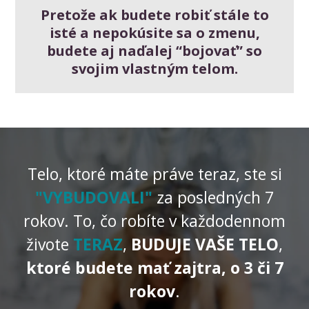
Pretože ak budete robiť stále to
isté a nepokúsite sa o zmenu,
budete aj naďalej “bojovať” so
svojim vlastným telom.
Telo, ktoré máte práve teraz, ste si
"VYBUDOVALI"
za posledných 7
rokov. To, čo robíte v každodennom
živote
TERAZ
,
BUDUJE VAŠE TELO
,
ktoré budete mať zajtra, o 3 či 7
rokov
.