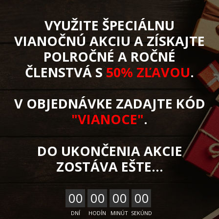
VYUŽITE ŠPECIÁLNU
VIANOČNÚ AKCIU A ZÍSKAJTE
POLROČNÉ A ROČNÉ
ČLENSTVÁ S
50% ZĽAVOU
.
V OBJEDNÁVKE ZADAJTE KÓD
"VIANOCE"
.
DO UKONČENIA AKCIE
ZOSTÁVA EŠTE...
0
0
0
0
0
0
0
0
DNÍ
HODÍN
MINÚT
SEKÚND