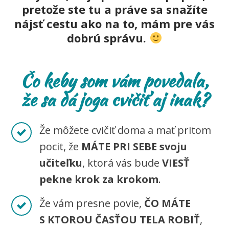
pretože ste tu a práve sa snažíte
nájsť cestu ako na to, mám pre vás
dobrú správu.
Čo keby som vám povedala,
že sa dá joga cvičiť aj inak?
Že môžete cvičiť doma a mať pritom
pocit, že
MÁTE PRI SEBE svoju
učiteľku
, ktorá vás bude
VIESŤ
pekne krok za krokom
.
Že vám presne povie,
ČO MÁTE
S KTOROU ČASŤOU TELA ROBIŤ
,