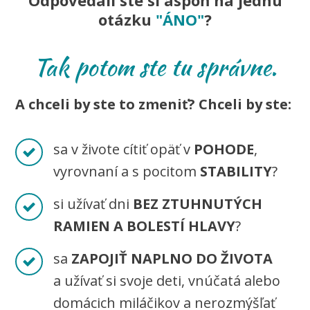
otázku
"ÁNO"
?
Tak potom ste tu správne.
A chceli by ste to zmeniť? Chceli by ste:
sa v živote cítiť opäť v
POHODE
,
vyrovnaní a s pocitom
STABILITY
?
si užívať dni
BEZ ZTUHNUTÝCH
RAMIEN A BOLESTÍ HLAVY
?
sa
ZAPOJIŤ NAPLNO DO ŽIVOTA
a užívať si svoje deti, vnúčatá alebo
domácich miláčikov a nerozmýšľať