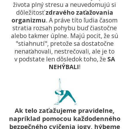
života plný stresu a neuvedomujú si
dôležitosť
zdravého zaťažovania
organizmu
. A práve títo ľudia časom
stratia rozsah pohybu buď čiastočne
alebo takmer úplne. Majú pocit, že sú
"stiahnutí", pretože sa dostatočne
nenaťahovali, nestrečovali, ale je to
v podstate len dôsledok toho, že
SA
NEHÝBALI
!
Ak telo zaťažujeme pravidelne,
napríklad pomocou každodenného
bezpečného cvičenia jogy, hýbeme