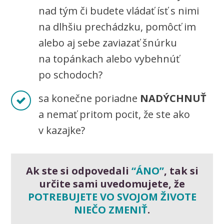
nad tým či budete vládať ísť s nimi
na dlhšiu prechádzku, pomôcť im
alebo aj sebe zaviazať šnúrku
na topánkach alebo vybehnúť
po schodoch?
sa konečne poriadne
NADÝCHNUŤ
a nemať pritom pocit, že ste ako
v kazajke?
Ak ste si odpovedali
“ÁNO”
,
tak si
určite sami uvedomujete, že
POTREBUJETE VO SVOJOM ŽIVOTE
NIEČO ZMENIŤ
.