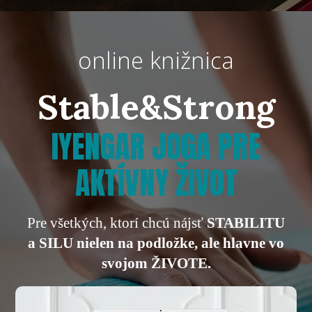
online knižnica
Stable&Strong
IYENGAR JOGA PRE
AKTÍVNY ŽIVOT
Pre všetkých, ktorí chcú nájsť
STABILITU
a SILU nielen na podložke, ale hlavne vo
svojom ŽIVOTE.