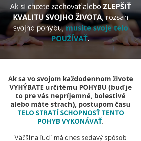
Ak si chcete zachovať alebo
ZLEPŠIŤ
KVALITU SVOJHO ŽIVOTA
, rozsah
svojho pohybu,
musíte svoje telo
POUŽÍVAŤ
.
Ak sa vo svojom každodennom živote
VYHÝBATE určitému POHYBU (buď je
to pre vás nepríjemné, bolestivé
alebo máte strach), postupom času
TELO STRATÍ SCHOPNOSŤ TENTO
POHYB VYKONÁVAŤ
.
Väčšina ľudí má dnes sedavý spôsob