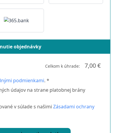
nutie objednávky
7,00 €
Celkom k úhrade:
dnými podmienkami
. *
ných údajov na strane platobnej brány
vané v súlade s našimi
Zásadami ochrany