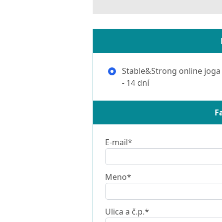
Stable&Strong online joga 
- 14 dní
F
E-mail*
Meno*
Ulica a č.p.*