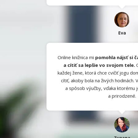
Eva
Online knižnica mi
pomohla nájsť si č
a cítiť sa lepšie vo svojom tele.
O
každej žene, ktorá chce cvičiť jogu do
cítiť, akoby bola na živých hodinách.
a spôsob výučby, vďaka ktorému j
a prirodzené.
Zuzana