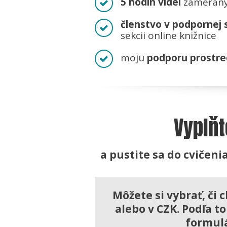
5 hodín videí
zameran
členstvo v podpornej
sekcii online knižnice
moju
podporu prostre
Vyplň
a pustite sa do cvičenia
Môžete si vybrať, či 
alebo v CZK. Podľa 
formul