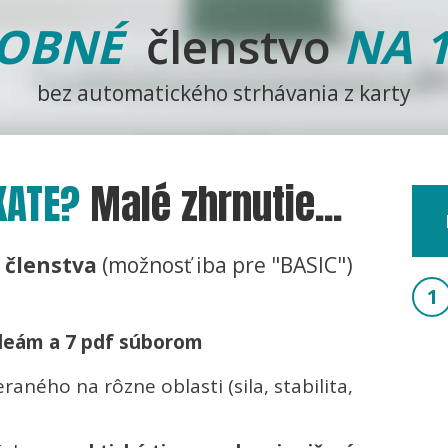
OBNÉ
členstvo
NA 1
bez automatického strhávania z karty
KATE?
Malé zhrnutie...
 členstva
(možnosť iba pre "BASIC")
1
ideám a 7 pdf súborom
raného na rôzne oblasti (sila, stabilita,