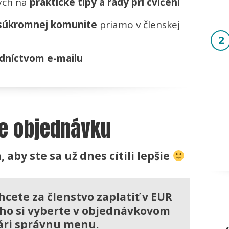
ých na
praktické tipy a rady pri cvičení
 súkromnej komunite
priamo v členskej
2
dníctvom e-mailu
te objednávku
, aby ste sa už dnes cítili lepšie
chcete za členstvo zaplatiť v EUR
toho si vyberte v objednávkovom
ári správnu menu.