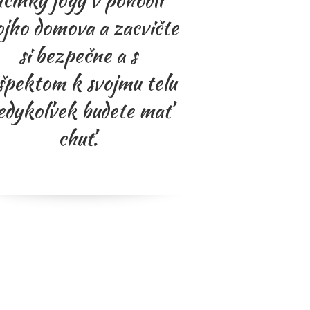
účinky jogy v pohodlí
ojho domova a zacvičte
si bezpečne a s
špektom k svojmu telu
edykoľvek budete mať
chuť.