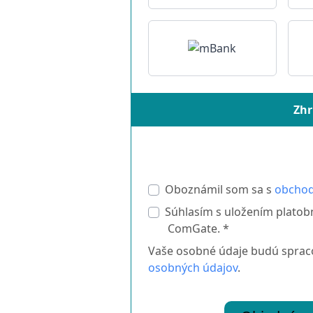
Zhr
Oboznámil som sa s
obcho
Súhlasím s uložením platob
ComGate. *
Vaše osobné údaje budú spraco
osobných údajov
.