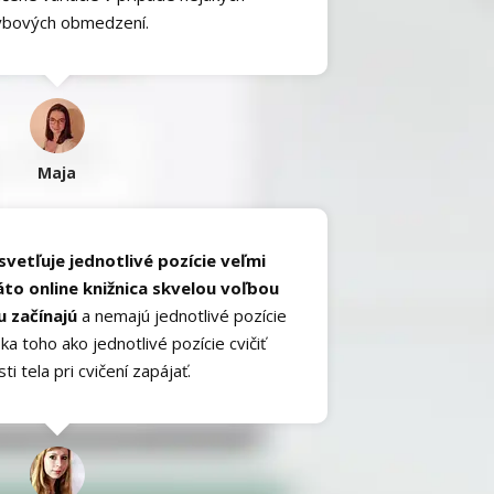
ybových obmedzení.
Maja
svetľuje jednotlivé pozície veľmi
áto online knižnica skvelou voľbou
u začínajú
a nemajú jednotlivé pozície
a toho ako jednotlivé pozície cvičiť
ti tela pri cvičení zapájať.