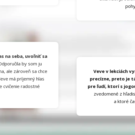
poh
as na seba, uvoľniť sa
dporučila by som ju
ma, ale zároveň sa chce
Veve v lekciách vy
 Veve má príjemný hlas
precízne, preto je t
e cvičenie radostné
pre ľudí, ktorí s jogo
zvedomené z hľadisk
a ktoré čas