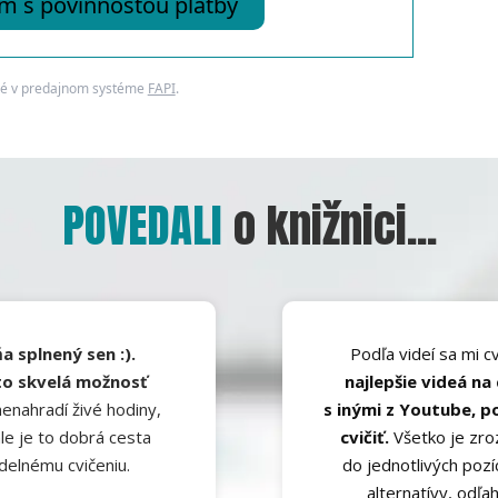
 s povinnosťou platby
né v predajnom systéme
FAPI
.
POVEDALI
o knižnici...
a splnený sen :).
Podľa videí sa mi c
to skvelá možnosť
najlepšie videá na
nenahradí živé hodiny,
s inými z Youtube, p
ale je to dobrá cesta
cvičiť.
Všetko je zro
delnému cvičeniu.
do jednotlivých pozí
alternatívy, odľa