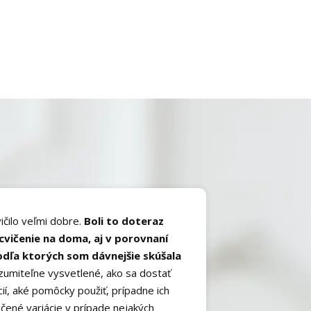
vičilo veľmi dobre.
Boli to doteraz
 cvičenie na doma, aj v porovnaní
odľa ktorých som dávnejšie skúšala
zumiteľne vysvetlené, ako sa dostať
cií, aké pomôcky použiť, prípadne ich
hčené variácie v prípade nejakých