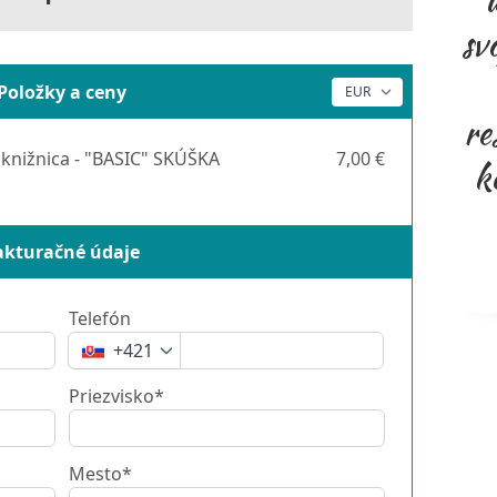
sv
Položky a ceny
re
knižnica - "BASIC" SKÚŠKA
7,00 €
k
akturačné údaje
Telefón
+421
Priezvisko*
Mesto*