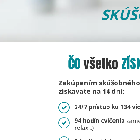
SKÚŠ
Č0
všetko
ZÍS
Zakúpením skúšobného
získavate na 14 dní:
24/7 prístup ku 134 v
94 hodín cvičenia
zame
relax...)