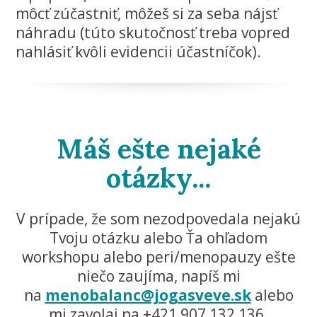
môcť zúčastniť, môžeš si za seba nájsť
náhradu (túto skutočnosť treba vopred
nahlásiť kvôli evidencii účastníčok).
Máš ešte nejaké
otázky...
V prípade, že som nezodpovedala nejakú
Tvoju otázku alebo Ťa ohľadom
workshopu alebo peri/menopauzy ešte
niečo zaujíma, napíš mi
na
menobalanc@jogasveve.sk
alebo
mi zavolaj na +421 907 132 136.