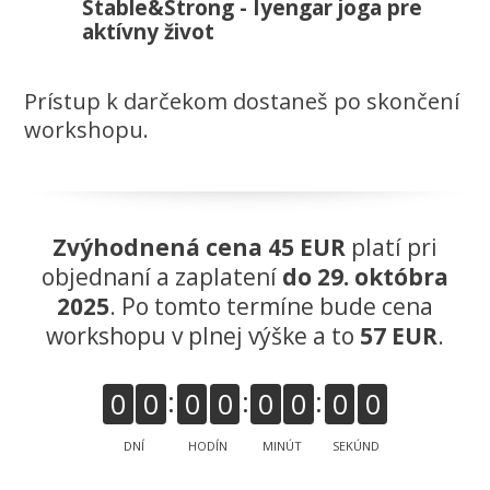
Stable&Strong - Iyengar joga pre
aktívny život
Prístup k darčekom dostaneš po skončení
workshopu.
Zvýhodnená cena 45 EUR
platí pri
objednaní a zaplatení
do 29. októbra
2025
. Po tomto termíne bude cena
workshopu v plnej výške a to
57 EUR
.
0
0
0
0
0
0
0
0
DNÍ
HODÍN
MINÚT
SEKÚND