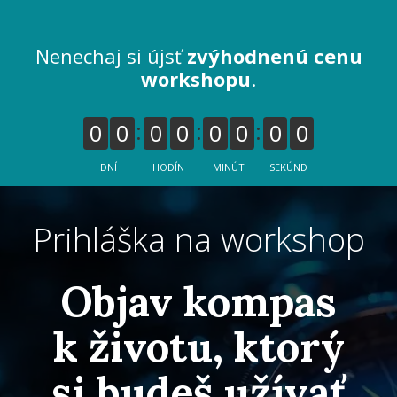
Nenechaj si újsť
zvýhodnenú cenu
workshopu
.
0
0
0
0
0
0
0
0
DNÍ
HODÍN
MINÚT
SEKÚND
Prihláška na workshop
Objav kompas
k životu, ktorý
si budeš užívať