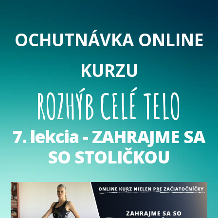
OCHUTNÁVKA ONLINE
KURZU
ROZHÝB CELÉ TELO
7. lekcia - ZAHRAJME SA
SO STOLIČKOU
Video
prehrávač