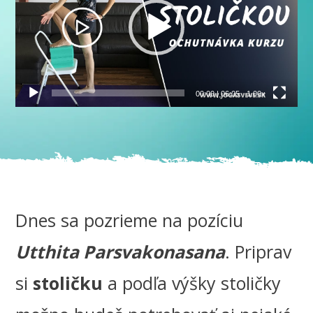
00:00
|
06:05
1.00x
Dnes sa pozrieme na pozíciu
Utthita Parsvakonasana
. Priprav
si
stoličku
a podľa výšky stoličky