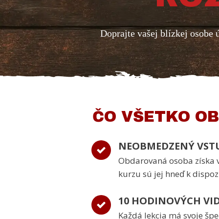
Doprajte vašej blízkej osobe 
ČO VŠETKO O
NEOBMEDZENÝ VSTU
Obdarovaná osoba získa v
kurzu sú jej hneď k dispoz
10 HODINOVÝCH VID
Každá lekcia má svoje špe