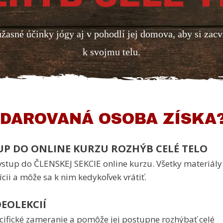
úžasné účinky jógy aj v pohodlí jej domova, aby si zac
k svojmu telu.
BDAROVANÁ OSOBA ZÍSKA
P DO ONLINE KURZU ROZHÝB CELÉ TELO
stup do ČLENSKEJ SEKCIE online kurzu. Všetky materiály
ícii a môže sa k nim kedykoľvek vrátiť.
EOLEKCIÍ
cifické zameranie a pomôže jej postupne rozhýbať celé