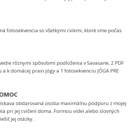
ená fotosekvencia so všetkými cvikmi, ktoré sme počas
revedie rôznymi spôsobmi podloženia v Savasane, 2 PDF
u a k domácej praxi jógy a 1 fotosekvenciu JÓGA PRE
POMOC
získava obdarovaná osoba maximálnu podporu z mojej
la pri jej cvičení doma. Formou videí alebo slovných
šiť jej otázky.