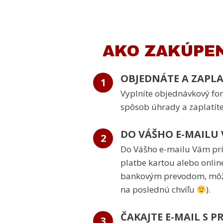
AKO ZAKÚPEN
OBJEDNÁTE A ZAPLA
1
Vyplníte objednávkový form
spôsob úhrady a zaplatíte
DO VÁŠHO E-MAILU
2
Do Vášho e-mailu Vám prí
platbe kartou alebo online
bankovým prevodom, môže t
na poslednú chvíľu
).
ČAKAJTE E-MAIL S 
3