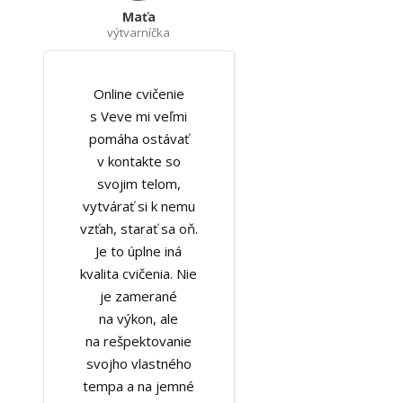
Maťa
výtvarníčka
Online cvičenie
s Veve mi veľmi
pomáha ostávať
v kontakte so
svojim telom,
vytvárať si k nemu
vzťah, starať sa oň.
Je to úplne iná
kvalita cvičenia. Nie
je zamerané
na výkon, ale
na rešpektovanie
svojho vlastného
tempa a na jemné