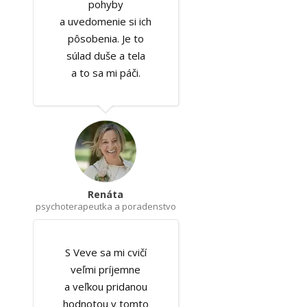
pohyby
a uvedomenie si ich
pôsobenia. Je to
súlad duše a tela
a to sa mi páči.
Renáta
psychoterapeutka a poradenstvo
S Veve sa mi cvičí
veľmi príjemne
a veľkou pridanou
hodnotou v tomto