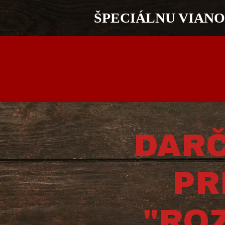
ŠPECIÁLNU VIANO
DAR
PR
"RO