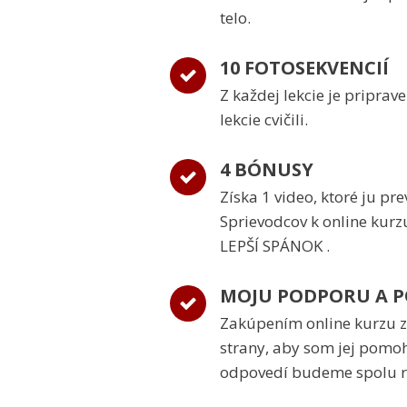
telo.
10 FOTOSEKVENCIÍ
Z každej lekcie je priprav
lekcie cvičili.
4 BÓNUSY
Získa 1 video, ktoré ju p
Sprievodcov k online kurz
LEPŠÍ SPÁNOK .
MOJU PODPORU A 
Zakúpením online kurzu 
strany, aby som jej pomoh
odpovedí budeme spolu rie