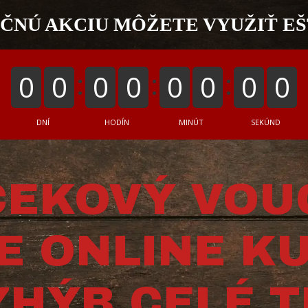
ČNÚ AKCIU MÔŽETE VYUŽIŤ EŠT
0
0
0
0
0
0
0
0
DNÍ
HODÍN
MINÚT
SEKÚND
ČEKOVÝ VOU
E ONLINE K
ZHÝB CELÉ T