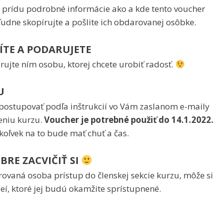
prídu podrobné informácie ako a kde tento voucher
ľudne skopírujte a pošlite ich obdarovanej osôbke.
ÍTE A PODARUJETE
rujte ním osobu, ktorej chcete urobiť radosť.
U
ostupovať podľa inštrukcií vo Vám zaslanom e-maily
eniu kurzu.
Voucher je potrebné použiť do 14.1.2022.
koľvek na to bude mať chuť a čas.
BRE ZACVIČIŤ SI
ovaná osoba prístup do členskej sekcie kurzu, môže si
deí, ktoré jej budú okamžite sprístupnené.