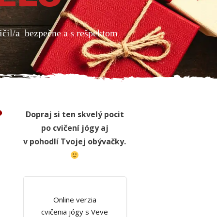
vičil/a bezpečne a s rešpektom
?
Dopraj si ten skvelý pocit
po cvičení jógy aj
v pohodlí Tvojej obývačky.
Online verzia
cvičenia jógy s Veve