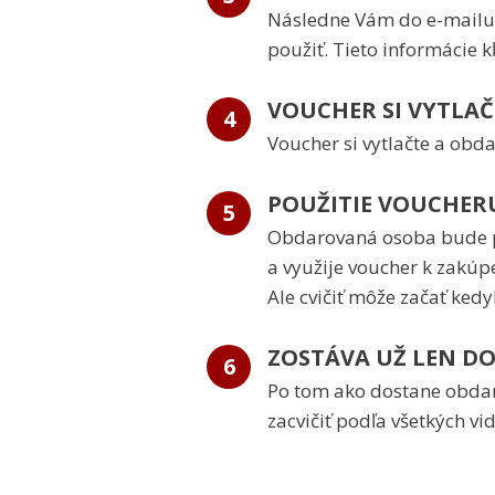
Následne Vám do e-mailu 
použiť. Tieto informácie k
VOUCHER SI VYTLAČ
4
Voucher si vytlačte a obda
POUŽITIE VOUCHER
5
Obdarovaná osoba bude p
a využije voucher k zakúp
Ale cvičiť môže začať kedy
ZOSTÁVA UŽ LEN DO
6
Po tom ako dostane obdar
zacvičiť podľa všetkých vi