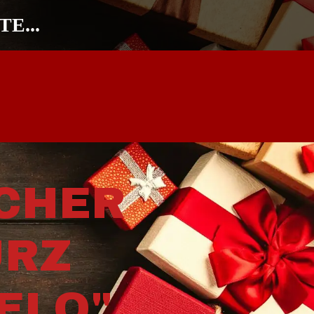
E...
CHER
URZ
ELO"