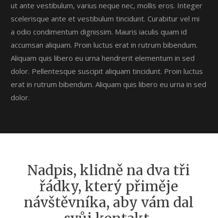
ut ante vestibulum, varius neque nec, mollis eros. Integer
scelerisque ante et vestibulum tincidunt. Curabitur vel mi
a odio condimentum dignissim. Mauris iaculis quam id
accumsan aliquam. Proin luctus erat in rutrum bibendum.
Aliquam quis libero eu urna hendrerit elementum in sed
dolor. Pellentesque suscipit aliquam tincidunt. Proin luctus
erat in rutrum bibendum. Aliquam quis libero eu urna in sed
dolor.
Nadpis, klidně na dva tři
řádky, který přiměje
návštěvníka, aby vám dal