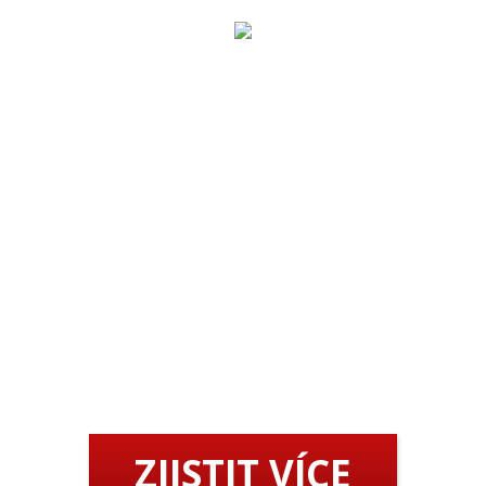
JIŽ BRZY WEB
SPUSTÍME
Chcete být mezi prvními, kdo se o spuštění dozví?
Vyplňte formulář níže a my vám dáme vědět.
ZJISTIT VÍCE